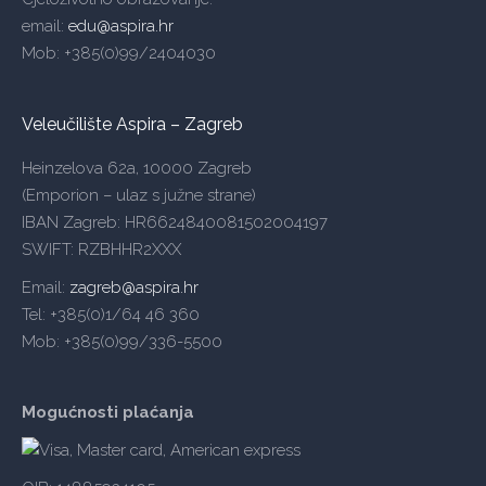
email:
edu@aspira.hr
Mob: +385(0)99/2404030
Veleučilište Aspira – Zagreb
Heinzelova 62a, 10000 Zagreb
(Emporion – ulaz s južne strane)
IBAN Zagreb: HR6624840081502004197
SWIFT: RZBHHR2XXX
Email:
zagreb@aspira.hr
Tel: +385(0)1/64 46 360
Mob: +385(0)99/336-5500
Mogućnosti plaćanja