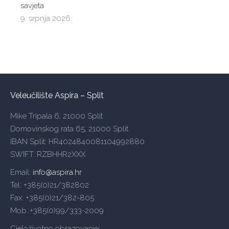
savjeta
9. srpnja 2026.
Veleučilište Aspira – Split
Mike Tripala 6, 21000 Split
Domovinskog rata 65, 21000 Split
IBAN Split: HR4024840081104992880
SWIFT: RZBHHR2XXX
Email:
info@aspira.hr
Tel: +385(0)21/382802
Fax: +385(0)21/382-805
Mob.:+385(0)99/333-2009
Cjeloživotno obrazovanje: