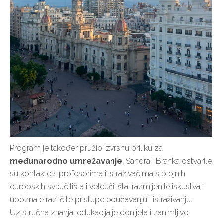
Program je također pružio izvrsnu priliku za
međunarodno umrežavanje
. Sandra i Branka ostvarile
su kontakte s profesorima i istraživačima s brojnih
europskih sveučilišta i veleučilišta, razmijenile iskustva i
upoznale različite pristupe poučavanju i istraživanju.
Uz stručna znanja, edukacija je donijela i zanimljive