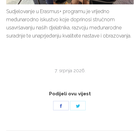
Sudjelovanje u Erasmus+ programu je vrijedno
međunarodno iskustvo koje doprinosi stručnom
usavršavanju naših djelatnika, razvoju međunarodne
suradnje te unaprjeđenju kvalitete nastave i obrazovanja.
7. srpnja 2026.
Podijeli ovu vijest
Share
Share
on
on
Facebook
Twitter
POST