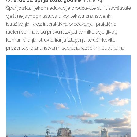
od
8. do 12. lipnja 2026. godine
u Valenciji,
Španjolska.Tijekom edukacije proučavale su i usavršavale
vještine javnog nastupa
u kontekstu znanstvenih
istraživanja. Kroz interaktivna predavanja i praktične
radionice imale su priliku razvijati tehnike uvjerljivog
komuniciranja, strukturiranja izlaganja te učinkovite
prezentacije znanstvenih sadržaja različitim publikama.