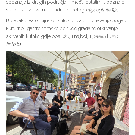
spoznaje iz drugih područja – među ostalim, upoznale
su se i s osnovama dendrokronologije
(googlajte
😊
).
Boravak u Valenciji iskoristile su i za upoznavanje bogate
kulturne i gastronomske ponude grada te otkrivanje
skrivenih kutaka gdje poslužuju najbolju
paellu
i
vino
tinto
.😊