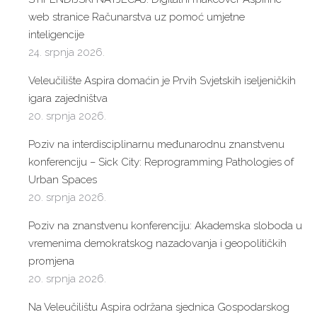
web stranice Računarstva uz pomoć umjetne
inteligencije
24. srpnja 2026.
Veleučilište Aspira domaćin je Prvih Svjetskih iseljeničkih
igara zajedništva
20. srpnja 2026.
Poziv na interdisciplinarnu međunarodnu znanstvenu
konferenciju – Sick City: Reprogramming Pathologies of
Urban Spaces
20. srpnja 2026.
Poziv na znanstvenu konferenciju: Akademska sloboda u
vremenima demokratskog nazadovanja i geopolitičkih
promjena
20. srpnja 2026.
Na Veleučilištu Aspira održana sjednica Gospodarskog