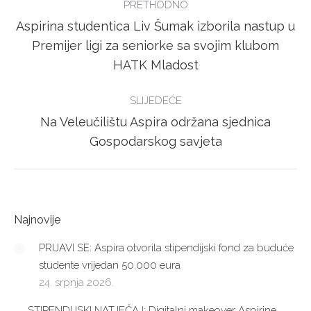
PRETHODNO
NAVIGATION
Aspirina studentica Liv Šumak izborila nastup u
Previous
Premijer ligi za seniorke sa svojim klubom
post:
HATK Mladost
SLIJEDEĆE
Na Veleučilištu Aspira održana sjednica
Next
Gospodarskog savjeta
post:
Najnovije
PRIJAVI SE: Aspira otvorila stipendijski fond za buduće
studente vrijedan 50.000 eura
24. srpnja 2026.
STIPENDIJSKI NATJEČAJ: Digitalni makeover Aspirine