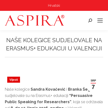
Hrvatski
Pretraga:
NAŠE KOLEGICE SUDJELOVALE NA
ERASMUS+ EDUKACIJI U VALENCIJI
Vi ste ovdje:
Vijesti
SRP
7
Naše kolegice
Sandra Kovačević
i
Branka Šegvić
sudjelovale su na Erasmus+ edukaciji
“Persuasive
Public Speaking for Researchers”
, koja se održavala