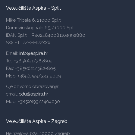
Veleučilište Aspira – Split
Mike Tripala 6, 21000 Split
Domovinskog rata 65, 21000 Split
IBAN Split: HR4024840081104992880
SWIFT: RZBHHR2XXX
Email:
info@aspira.hr
Tel: +385(0)21/382802
Fax: +385(0)21/382-805
Mob.:+385(0)99/333-2009
Cjeloživotno obrazovanje:
email:
edu@aspira.hr
Mob: +385(0)99/2404030
Veleučilište Aspira – Zagreb
Heinzelova 62a, 10000 Zagreb