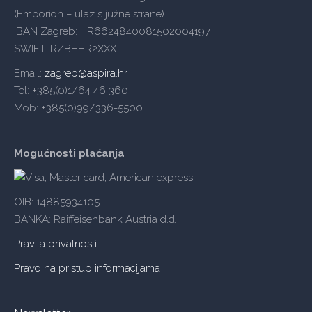
(Emporion – ulaz s južne strane)
IBAN Zagreb: HR6624840081502004197
SWIFT: RZBHHR2XXX
Email:
zagreb@aspira.hr
Tel: +385(0)1/64 46 360
Mob: +385(0)99/336-5500
Mogućnosti plaćanja
OIB: 14885934105
BANKA: Raiffeisenbank Austria d.d.
Pravila privatnosti
Pravo na pristup informacijama