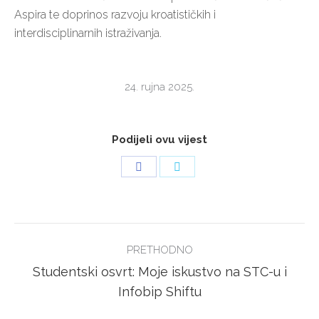
Aspira te doprinos razvoju kroatističkih i
interdisciplinarnih istraživanja.
24. rujna 2025.
Podijeli ovu vijest
Share
Share
on
on
Facebook
Twitter
POST
PRETHODNO
NAVIGATION
Studentski osvrt: Moje iskustvo na STC-u i
Previous
Infobip Shiftu
post: