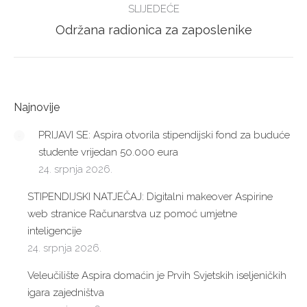
SLIJEDEĆE
Next
Održana radionica za zaposlenike
post:
Najnovije
PRIJAVI SE: Aspira otvorila stipendijski fond za buduće
studente vrijedan 50.000 eura
24. srpnja 2026.
STIPENDIJSKI NATJEČAJ: Digitalni makeover Aspirine
web stranice Računarstva uz pomoć umjetne
inteligencije
24. srpnja 2026.
Veleučilište Aspira domaćin je Prvih Svjetskih iseljeničkih
igara zajedništva