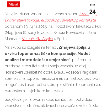
Vijesti
RUJ
24
Na 3. Međunarodnom znanstvenom skupu
Kroatistika
unutar slavističkoga, europskog i svjetskog konteksta
,
održanom 23. rujna 2025. na Filozofskom fakultetu u Puli
(Negrijeva 6), sudjelovale su Sandra Kovačević i Petra
Mandac s
Veleučilišta Aspira
u Splitu.
Na skupu su izlagale na temu:
„Zmajeva špilja u
okviru toponomastičke komparacije: Model
analize i metodološke smjernice“
, pri čemu su
predstavile rezultate istraživanja vezanih uz ovaj
jedinstveni lokalitet na otoku Braču. Poseban naglasak
stavile su na toponomastičku analizu, metodološki okvir i
mogućnosti usporedbe s drugim sličnim fenomenima u
europskom i svjetskom kontekstu.
Sudjelovanje na ovom skupu još jednom potvrđuje
znanstvenu i stručnu aktivnost predavača s Veleučilišta