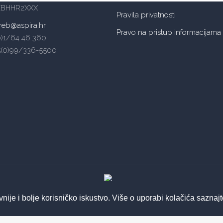
ZBHHR2XXX
Pravila privatnosti
reb@aspira.hr
Pravo na pristup informacijama
(0)1/64 46 360
5(0)99/336-5500
© 2026 ASPIRA | All Rights Reserved
vnije i bolje korisničko iskustvo. Više o uporabi kolačića saznaj
Izrada web stranica - Insieme