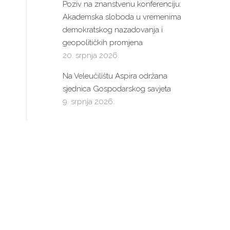
Poziv na znanstvenu konferenciju:
Akademska sloboda u vremenima
demokratskog nazadovanja i
geopolitičkih promjena
20. srpnja 2026.
Na Veleučilištu Aspira održana
sjednica Gospodarskog savjeta
9. srpnja 2026.
Newsletter
e-mail:
.d.