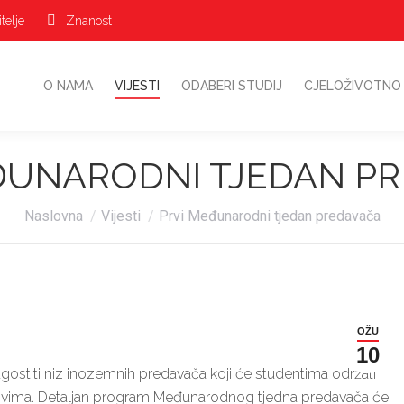
telje
Znanost
O NAMA
VIJESTI
ODABERI STUDIJ
CJELOŽIVOTN
O NAMA
VIJESTI
ODABERI STUDIJ
CJELOŽIVOTNO
ĐUNARODNI TJEDAN P
Vi ste ovdje:
Naslovna
Vijesti
Prvi Međunarodni tjedan predavača
OŽU
10
ugostiti niz inozemnih predavača koji će studentima održati
ndovima. Detaljan program Međunarodnog tjedna predavača će