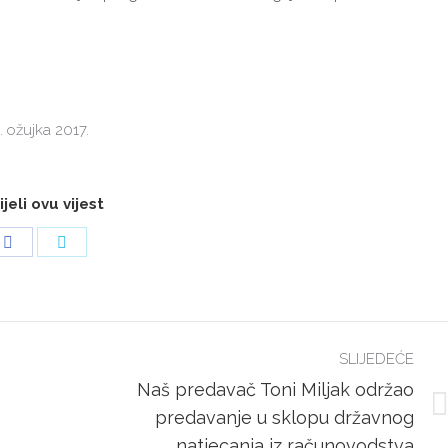
. ožujka 2017.
jeli ovu vijest
Share
Share
on
on
Facebook
Twitter
SLIJEDEĆE
Naš predavač Toni Miljak održao
Next
predavanje u sklopu državnog
post:
natjecanja iz računovodstva