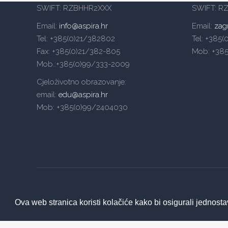
SWIFT: RZBHHR2XXX
SWIFT: R
Email:
info@aspira.hr
Email:
zag
Tel: +385(0)21/382802
Tel: +385
Fax: +385(0)21/382-805
Mob: +38
Mob.:+385(0)99/333-2009
Cjeloživotno obrazovanje:
email:
edu@aspira.hr
Mob: +385(0)99/2404030
Ova web stranica koristi kolačiće kako bi osigurali jednosta