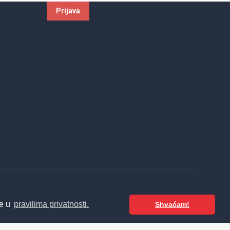
te u
pravilima privatnosti.
Shvaćam!