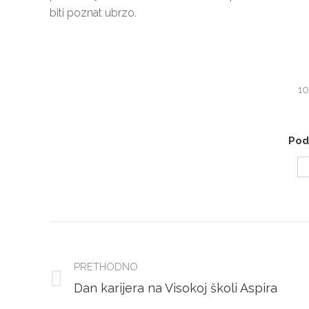
biti poznat ubrzo.
10
Podi
POST
NAVIGATION
PRETHODNO
Previous
Dan karijera na Visokoj školi Aspira
post: