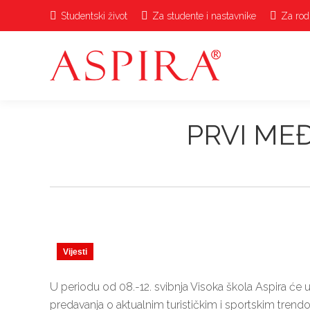
Studentski život
Za studente i nastavnike
Za rodi
PRVI ME
Vijesti
U periodu od 08.-12. svibnja Visoka škola Aspira će 
predavanja o aktualnim turističkim i sportskim tre