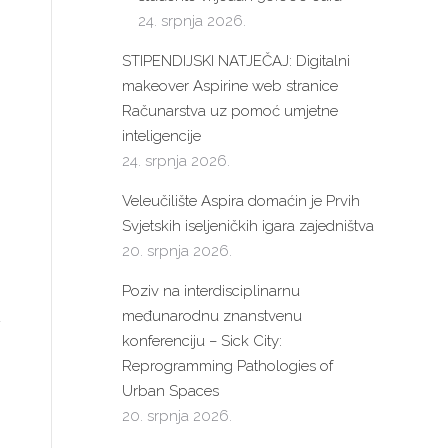
24. srpnja 2026.
STIPENDIJSKI NATJEČAJ: Digitalni
makeover Aspirine web stranice
Računarstva uz pomoć umjetne
inteligencije
24. srpnja 2026.
Veleučilište Aspira domaćin je Prvih
Svjetskih iseljeničkih igara zajedništva
20. srpnja 2026.
Poziv na interdisciplinarnu
međunarodnu znanstvenu
konferenciju – Sick City:
Reprogramming Pathologies of
Urban Spaces
20. srpnja 2026.