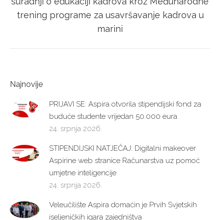
suradnji o edukaciji kadrova kroz Međunarodne
post:
trening programe za usavršavanje kadrova u
marini
Najnovije
PRIJAVI SE: Aspira otvorila stipendijski fond za
buduće studente vrijedan 50.000 eura
24. srpnja 2026.
STIPENDIJSKI NATJEČAJ: Digitalni makeover
Aspirine web stranice Računarstva uz pomoć
umjetne inteligencije
24. srpnja 2026.
Veleučilište Aspira domaćin je Prvih Svjetskih
iseljeničkih igara zajedništva