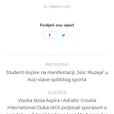
12. veljače 2015.
Podijeli ovu vijest
Share
Share
on
on
Facebook
Twitter
POST
PRETHODNO
NAVIGATION
Studenti Aspire na manifestaciji „Noć Muzeja“ u
Previous
Kući slave splitskog sporta
post:
SLIJEDEĆE
Visoka škola Aspira i Adriatic Croatia
International Cluba (ACI) potpisali sporazum o
Next