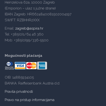
Heinzelova 62a, 10000 Zagreb
(Emporion – ulaz s južne strane)
IBAN Zagreb: HR6624840081502004197
SWIFT: RZBHHR2XXX
Email:
zagreb@aspira.hr
Tel: +385(0)1/64 46 360
Mob: +385(0)99/336-5500
Mogućnosti plaćanja
OIB: 14885934105
BANKA: Raiffeisenbank Austria d.d.
Pravila privatnosti
Pravo na pristup informacijama