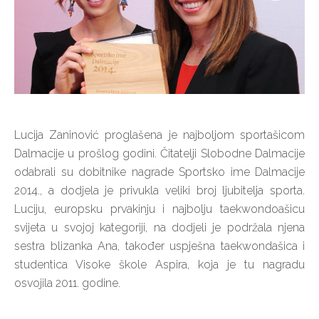
Lucija Zaninović proglašena je najboljom sportašicom
Dalmacije u prošlog godini. Čitatelji Slobodne Dalmacije
odabrali su dobitnike nagrade Sportsko ime Dalmacije
2014., a dodjela je privukla veliki broj ljubitelja sporta.
Luciju, europsku prvakinju i najbolju taekwondoašicu
svijeta u svojoj kategoriji, na dodjeli je podržala njena
sestra blizanka Ana, također uspješna taekwondašica i
studentica Visoke škole Aspira, koja je tu nagradu
osvojila 2011. godine.