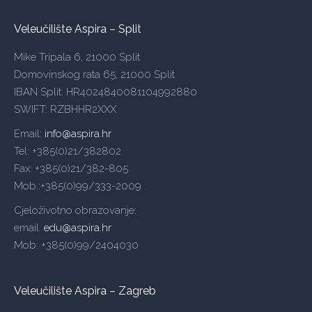
Veleučilište Aspira – Split
Mike Tripala 6, 21000 Split
Domovinskog rata 65, 21000 Split
IBAN Split: HR4024840081104992880
SWIFT: RZBHHR2XXX
Email:
info@aspira.hr
Tel: +385(0)21/382802
Fax: +385(0)21/382-805
Mob.:+385(0)99/333-2009
Cjeloživotno obrazovanje:
email:
edu@aspira.hr
Mob: +385(0)99/2404030
Veleučilište Aspira – Zagreb