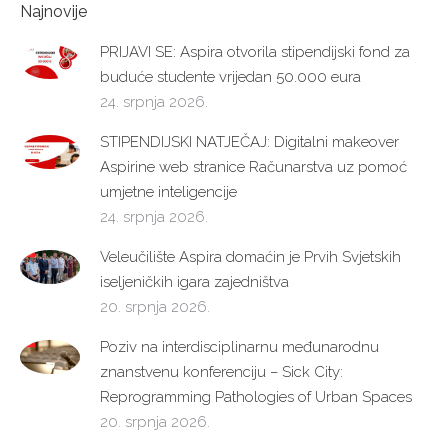
Najnovije
PRIJAVI SE: Aspira otvorila stipendijski fond za
buduće studente vrijedan 50.000 eura
24. srpnja 2026.
STIPENDIJSKI NATJEČAJ: Digitalni makeover
Aspirine web stranice Računarstva uz pomoć
umjetne inteligencije
24. srpnja 2026.
Veleučilište Aspira domaćin je Prvih Svjetskih
iseljeničkih igara zajedništva
20. srpnja 2026.
Poziv na interdisciplinarnu međunarodnu
znanstvenu konferenciju – Sick City:
Reprogramming Pathologies of Urban Spaces
20. srpnja 2026.