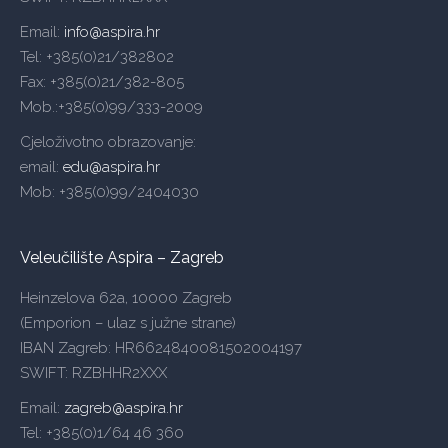
Email:
info@aspira.hr
Tel: +385(0)21/382802
Fax: +385(0)21/382-805
Mob.:+385(0)99/333-2009
Cjeloživotno obrazovanje:
email:
edu@aspira.hr
Mob: +385(0)99/2404030
Veleučilište Aspira – Zagreb
Heinzelova 62a, 10000 Zagreb
(Emporion – ulaz s južne strane)
IBAN Zagreb: HR6624840081502004197
SWIFT: RZBHHR2XXX
Email:
zagreb@aspira.hr
Tel: +385(0)1/64 46 360