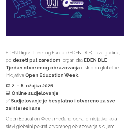
EDEN Digital Learning Europe
(EDEN DLE) i ove godine,
po
deseti put zaredom
, organizira
EDEN DLE
Tjedan otvorenog obrazovanja
u sklopu globalne
inicijative
Open Education Week
.
📅
2. – 6. ožujka 2026.
💻
Online sudjelovanje
✅
Sudjelovanje je besplatno i otvoreno za sve
zainteresirane
Open Education Week međunarodna je inicijativa koja
slavi globalni pokret otvorenog obrazovanja s ciljem