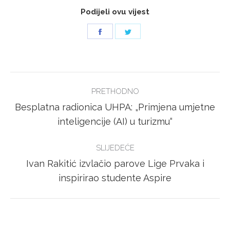
Podijeli ovu vijest
Share
Share
on
on
Facebook
Twitter
POST
PRETHODNO
NAVIGATION
Besplatna radionica UHPA: „Primjena umjetne
Previous
inteligencije (AI) u turizmu“
post:
SLIJEDEĆE
Ivan Rakitić izvlačio parove Lige Prvaka i
Next
inspirirao studente Aspire
post: