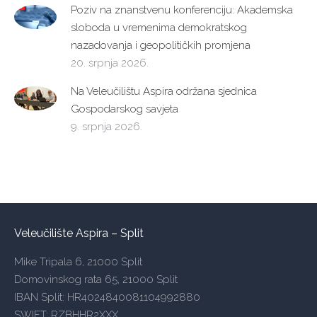
Poziv na znanstvenu konferenciju: Akademska
sloboda u vremenima demokratskog
nazadovanja i geopolitičkih promjena
20. srpnja 2026.
Na Veleučilištu Aspira održana sjednica
Gospodarskog savjeta
9. srpnja 2026.
Veleučilište Aspira – Split
Mike Tripala 6, 21000 Split
Domovinskog rata 65, 21000 Split
IBAN Split: HR4024840081104992880
SWIFT: RZBHHR2XXX