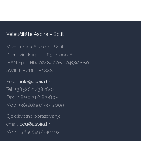
Veleučilište Aspira – Split
Mike Tripala 6, 21000 Split
Domovinskog rata 65, 21000 Split
IBAN Split: HR4024840081104992880
SWIFT: RZBHHR2XXX
Email:
info@aspira.hr
Tel: +385(0)21/382802
Fax: +385(0)21/382-805
Mob.:+385(0)99/333-2009
Cjeloživotno obrazovanje:
email:
edu@aspira.hr
Mob: +385(0)99/2404030