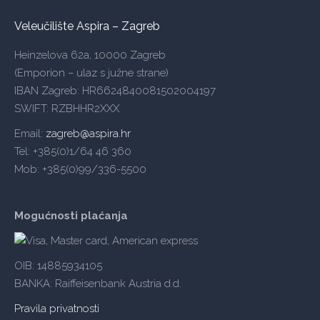
Veleučilište Aspira – Zagreb
Heinzelova 62a, 10000 Zagreb
(Emporion – ulaz s južne strane)
IBAN Zagreb: HR6624840081502004197
SWIFT: RZBHHR2XXX
Email:
zagreb@aspira.hr
Tel: +385(0)1/64 46 360
Mob: +385(0)99/336-5500
Mogućnosti plaćanja
OIB: 14885934105
BANKA: Raiffeisenbank Austria d.d.
Pravila privatnosti