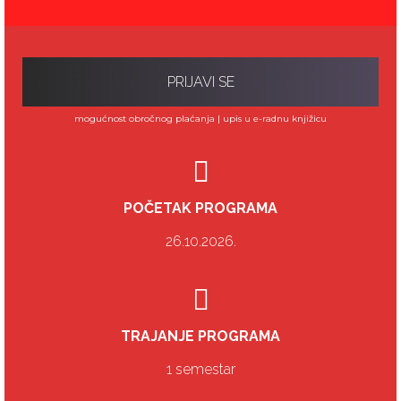
O PROGRAMU
PRIJAVI SE
mogućnost obročnog plaćanja | upis u e-radnu knjižicu
POČETAK PROGRAMA
26.10.2026.
TRAJANJE PROGRAMA
1 semestar