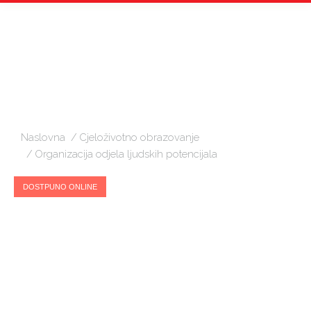
Vi ste ovdje:
Naslovna
Cjeloživotno obrazovanje
Organizacija odjela ljudskih potencijala
DOSTPUNO ONLINE
ORGANIZACIJA ODJELA
LJUDSKIH POTENCIJALA