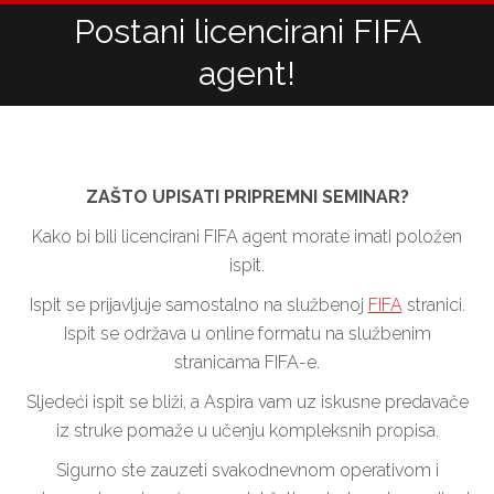
Postani licencirani FIFA
Vi ste ovdje:
agent!
ZAŠTO UPISATI PRIPREMNI SEMINAR?
Kako bi bili licencirani FIFA agent morate imati položen
ispit.
Ispit se prijavljuje samostalno na službenoj
FIFA
stranici.
Ispit se održava u online formatu na službenim
stranicama FIFA-e.
Sljedeći ispit se bliži, a Aspira vam uz iskusne predavače
iz struke pomaže u učenju kompleksnih propisa.
Sigurno ste zauzeti svakodnevnom operativom i