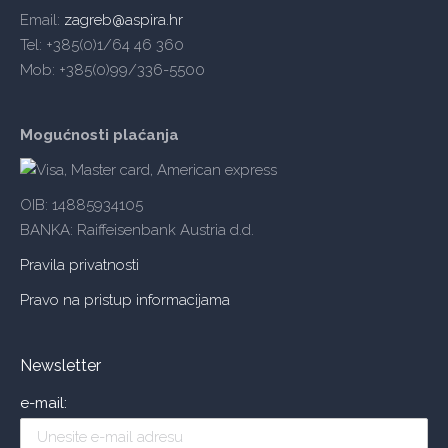
Email:
zagreb@aspira.hr
Tel: +385(0)1/64 46 360
Mob: +385(0)99/336-5500
Mogućnosti plaćanja
OIB: 14885934105
BANKA: Raiffeisenbank Austria d.d.
Pravila privatnosti
Pravo na pristup informacijama
Newsletter
e-mail: