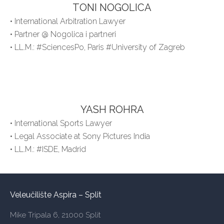
TONI NOGOLICA
• International Arbitration Lawyer
• Partner @ Nogolica i partneri
• LL.M.: #SciencesPo, Paris #University of Zagreb
YASH ROHRA
• International Sports Lawyer
• Legal Associate at Sony Pictures India
• LL.M.: #ISDE, Madrid
Veleučilište Aspira – Split
Mike Tripala 6, 21000 Split