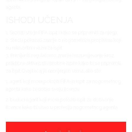
agenta.
ISHODI UČENJA
1. Saznati što je FIFA ispit i kako se pripremiti za njega.
2. Steći i pokazati znanje o nogometnim propisima koji
su relevantni i važni za ispit.
3. Primijeniti regulatorno znanje i razumijevanje kroz
praktične aktivnosti i probne ispite kako bi se pripremili
za ispit.Ovaj tečaj je namijenjen vama, ako ste:
1. agent koji mora položiti FIFA-in ispit za nogometnog
agenta kako bi dobio svoju licencu.
2. budući agent koji mora položiti ispit za dobivanje
licence kako bi ušao u profesiju nogometnog agenta.