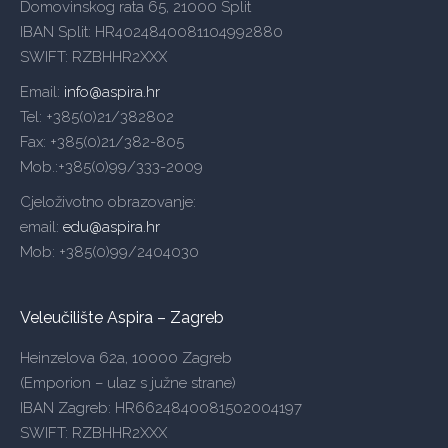
Domovinskog rata 65, 21000 Split
IBAN Split: HR4024840081104992880
SWIFT: RZBHHR2XXX
Email:
info@aspira.hr
Tel: +385(0)21/382802
Fax: +385(0)21/382-805
Mob.:+385(0)99/333-2009
Cjeloživotno obrazovanje:
email:
edu@aspira.hr
Mob: +385(0)99/2404030
Veleučilište Aspira – Zagreb
Heinzelova 62a, 10000 Zagreb
(Emporion – ulaz s južne strane)
IBAN Zagreb: HR6624840081502004197
SWIFT: RZBHHR2XXX