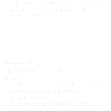
temeljito razumijevanje velike količine složenih FIFA-inih
propisa, a mi smo tu da vam pomognemo da se
pripremite za novi ispit.
CILJEVI
1. Razumjeti zahtjeve ispita za FIFA-inog nogometnog
agenta.
2. Naučiti propise koji čine osnovu ispita za FIFA-inog
nogometnog agenta i kako ih primijeniti u
profesionalnom kontekstu.
3. Steći znanje i samopouzdanje kako bi bili potpuno
spremni za polaganje ispita za FIFA-inog nogometnog