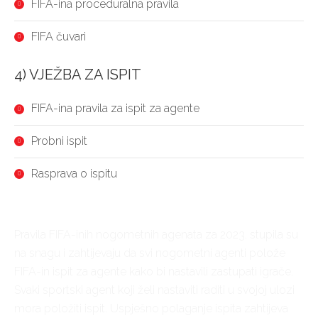
FIFA-ina proceduralna pravila
FIFA čuvari
4) VJEŽBA ZA ISPIT
FIFA-ina pravila za ispit za agente
Probni ispit
Rasprava o ispitu
Pravila FIFA-inih nogometnih agenata za 2023. stupila su
na snagu i zahtijevaju da svi nogometni agenti polože
FIFA-in ispit za agente kako bi nastavili zastupati igrače.
Svaki sportski agent koji želi nastaviti raditi u svojoj ulozi
mora položiti ispit. Uspješno polaganje ispita zahtijeva