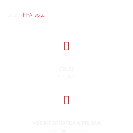
tijeku
Datum
FIFA ispita
–
definiranje datuma od strane FIFA-e
u tijeku
GDJE?
ONLINE
VIŠE INFORMACIJA & PRIJAVA
Veleučilište Aspira