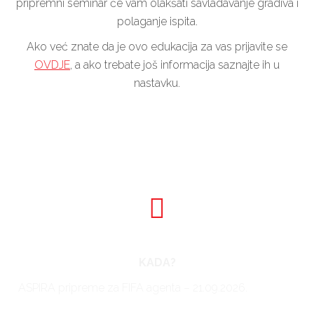
pripremni seminar će vam olakšati savladavanje gradiva i
polaganje ispita.
Ako već znate da je ovo edukacija za vas prijavite se
OVDJE
, a ako trebate još informacija saznajte ih u
nastavku.
KADA?
ASPIRA pripreme za FIFA agenta – 21.09.2026.
Prijava za
FIFA ispit Online – definiranje datuma od strane FIFA-e u