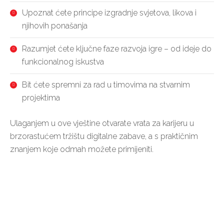
Upoznat ćete principe izgradnje svjetova, likova i
njihovih ponašanja
Razumjet ćete ključne faze razvoja igre – od ideje do
funkcionalnog iskustva
Bit ćete spremni za rad u timovima na stvarnim
projektima
Ulaganjem u ove vještine otvarate vrata za karijeru u
brzorastućem tržištu digitalne zabave, a s praktičnim
znanjem koje odmah možete primijeniti.
Nakon uspješno provedene završne provjere
izdaje se Uvjerenje o osposobljavanju za
stjecanje mikrokvalifikacije temeljna programska
rješenja za izradu videoigara koje se upisuje e-