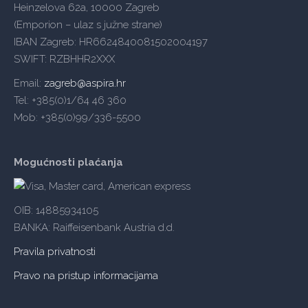
Heinzelova 62a, 10000 Zagreb
(Emporion – ulaz s južne strane)
IBAN Zagreb: HR6624840081502004197
SWIFT: RZBHHR2XXX
Email:
zagreb@aspira.hr
Tel: +385(0)1/64 46 360
Mob: +385(0)99/336-5500
Mogućnosti plaćanja
OIB: 14885934105
BANKA: Raiffeisenbank Austria d.d.
Pravila privatnosti
Pravo na pristup informacijama