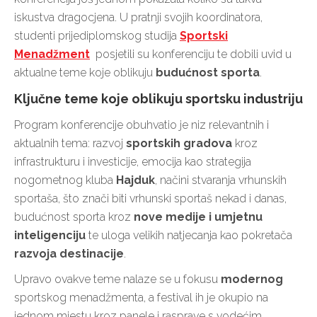
iskustva dragocjena. U pratnji svojih koordinatora,
studenti prijediplomskog studija
Sportski
Menadžment
posjetili su konferenciju te dobili uvid u
aktualne teme koje oblikuju
budućnost sporta
.
Ključne teme koje oblikuju sportsku industriju
Program konferencije obuhvatio je niz relevantnih i
aktualnih tema: razvoj
sportskih gradova
kroz
infrastrukturu i investicije, emocija kao strategija
nogometnog kluba
Hajduk
, načini stvaranja vrhunskih
sportaša, što znači biti vrhunski sportaš nekad i danas,
budućnost sporta kroz
nove medije i umjetnu
inteligenciju
te uloga velikih natjecanja kao pokretača
razvoja destinacije
.
Upravo ovakve teme nalaze se u fokusu
modernog
sportskog menadžmenta, a festival ih je okupio na
jednom mjestu kroz panele i rasprave s vodećim