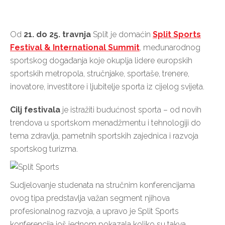
Od
21. do 25. travnja
Split je domaćin
Split Sports
Festival & International Summit
, međunarodnog
sportskog događanja koje okuplja lidere europskih
sportskih metropola, stručnjake, sportaše, trenere,
inovatore, investitore i ljubitelje sporta iz cijelog svijeta.
Cilj festivala
je istražiti budućnost sporta – od novih
trendova u sportskom menadžmentu i tehnologiji do
tema zdravlja, pametnih sportskih zajednica i razvoja
sportskog turizma.
Sudjelovanje studenata na stručnim konferencijama
ovog tipa predstavlja važan segment njihova
profesionalnog razvoja, a upravo je Split Sports
konferencija još jednom pokazala koliko su takva