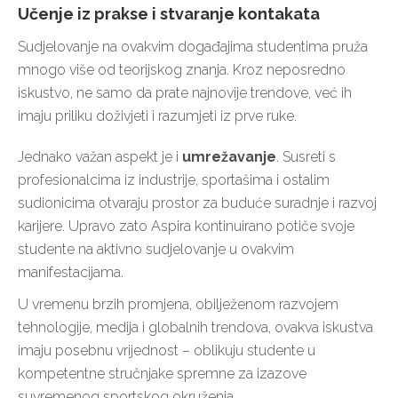
Učenje iz prakse i stvaranje kontakata
Sudjelovanje na ovakvim događajima studentima pruža
mnogo više od teorijskog znanja. Kroz neposredno
iskustvo, ne samo da prate najnovije trendove, već ih
imaju priliku doživjeti i razumjeti iz prve ruke.
Jednako važan aspekt je i
umrežavanje
. Susreti s
profesionalcima iz industrije, sportašima i ostalim
sudionicima otvaraju prostor za buduće suradnje i razvoj
karijere. Upravo zato Aspira kontinuirano potiče svoje
studente na aktivno sudjelovanje u ovakvim
manifestacijama.
U vremenu brzih promjena, obilježenom razvojem
tehnologije, medija i globalnih trendova, ovakva iskustva
imaju posebnu vrijednost – oblikuju studente u
kompetentne stručnjake spremne za izazove
suvremenog sportskog okruženja.