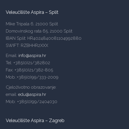
Veleučilište Aspira – Split
Mike Tripala 6, 21000 Split
Domovinskog rata 65, 21000 Split
IBAN Split: HR4024840081104992880
SWIFT: RZBHHR2XXX
Email:
info@aspira.hr
Tel: +385(0)21/382802
Fax: +385(0)21/382-805
Mob.:+385(0)99/333-2009
Cjeloživotno obrazovanje:
email:
edu@aspira.hr
Mob: +385(0)99/2404030
Veleučilište Aspira – Zagreb