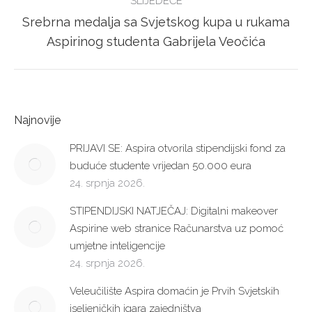
SLIJEDEĆE
Srebrna medalja sa Svjetskog kupa u rukama
Next
Aspirinog studenta Gabrijela Veočića
post:
Najnovije
PRIJAVI SE: Aspira otvorila stipendijski fond za
buduće studente vrijedan 50.000 eura
24. srpnja 2026.
STIPENDIJSKI NATJEČAJ: Digitalni makeover
Aspirine web stranice Računarstva uz pomoć
umjetne inteligencije
24. srpnja 2026.
Veleučilište Aspira domaćin je Prvih Svjetskih
iseljeničkih igara zajedništva