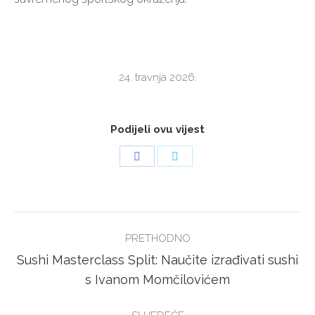
24. travnja 2026.
Podijeli ovu vijest
Share
Share
on
on
Facebook
Twitter
POST
PRETHODNO
NAVIGATION
Sushi Masterclass Split: Naučite izrađivati sushi
Previous
s Ivanom Momčilovićem
post: