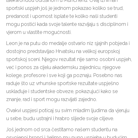
taekwondou održanom u Münchenu. Ovaj izniman
sportski uspjeh još je jednom pokazao koliko se trud,
predanost i upornost isplate te koliko naši studenti
mogu postići kada svoje talente razvijaju s disciplinom i
vjerom u vlastite mogućnosti.
Leon je na putu do medalje ostvario niz sjajnih pobjeda i
dostojno predstavljao Hrvatsku na velikoj europskoj
sportskoj sceni. Njegov rezultat nije samo osobni uspjeh,
već i ponos za cijelu akademsku zajednicu, njegove
kolege, profesore i sve koji ga poznaju. Posebno nas
raduje što uz vrhunske sportske rezultate uspješno
usklađuje i studentske obveze, pokazujući kako se
znanje, rad i sport mogu razvijati zajedno.
Ovakvi uspjesi poticaj su svim mladim ljudima da vjeruju
u sebe, budu ustrajni i hrabro slijede svoje ciljeve.
Još jednom od srca čestitamo našem studentu na
osvojenoj bronci i želimo mu puno uspjeha u budućim