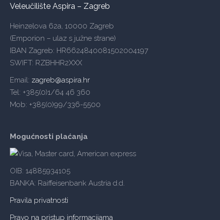
Veleučilište Aspira – Zagreb
Heinzelova 62a, 10000 Zagreb
(Emporion – ulaz s južne strane)
IBAN Zagreb: HR6624840081502004197
SWIFT: RZBHHR2XXX
Email:
zagreb@aspira.hr
Tel: +385(0)1/64 46 360
Mob: +385(0)99/336-5500
Mogućnosti plaćanja
OIB: 14885934105
BANKA: Raiffeisenbank Austria d.d.
Pravila privatnosti
Pravo na pristup informacijama