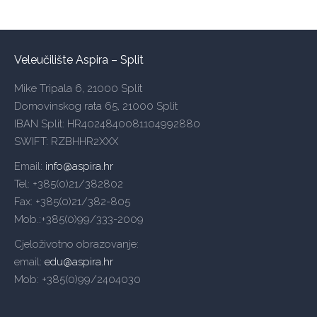
Veleučilište Aspira – Split
Mike Tripala 6, 21000 Split
Domovinskog rata 65, 21000 Split
IBAN Split: HR4024840081104992880
SWIFT: RZBHHR2XXX
Email:
info@aspira.hr
Tel: +385(0)21/382802
Fax: +385(0)21/382-805
Mob.:+385(0)99/333-2009
Cjeloživotno obrazovanje:
email:
edu@aspira.hr
Mob: +385(0)99/2404030