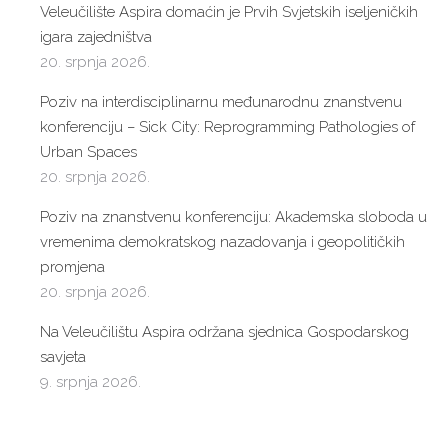
Veleučilište Aspira domaćin je Prvih Svjetskih iseljeničkih
igara zajedništva
20. srpnja 2026.
Poziv na interdisciplinarnu međunarodnu znanstvenu
konferenciju – Sick City: Reprogramming Pathologies of
Urban Spaces
20. srpnja 2026.
Poziv na znanstvenu konferenciju: Akademska sloboda u
vremenima demokratskog nazadovanja i geopolitičkih
promjena
20. srpnja 2026.
Na Veleučilištu Aspira održana sjednica Gospodarskog
savjeta
9. srpnja 2026.