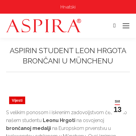
Hrvatski
Pretraga:
ASPIRIN STUDENT LEON HRGOTA
BRONČANI U MÜNCHENU
Vi ste ovdje:
Vijesti
SVI
13
S velikim ponosom i iskrenim zadovoljstvom čestitamo
našem studentu
Leonu Hrgoti
na osvojenoj
brončanoj medalji
na Europskom prvenstvu u