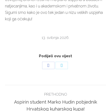
natjecanjima, kao i u akademskom i privatnom životu.
Sigurni smo kako je ovo tek jedan u nizu velikih uspjeha
koji ga očekuju!
13. svibnja 2026.
Podijeli ovu vijest
Share
Share
on
on
Facebook
Twitter
POST
PRETHODNO
NAVIGATION
Aspirin student Marko Hudin pobjednik
Previous
Hrvatskog kuharskog kupa!