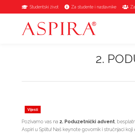
Studentski život
Za studente i nastavnike
Za
2. POD
Vijesti
Pozivamo vas na
2. Poduzetnički advent
, besplat
Aspiri u Splitu! Naš keynote govornik i stručnjaci koj