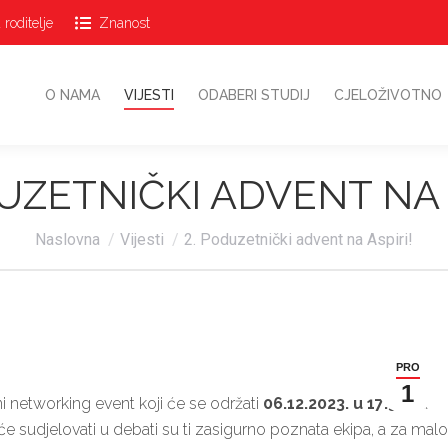
 roditelje
Znanost
O NAMA
VIJESTI
ODABERI STUDIJ
CJELOŽIVOTN
O NAMA
VIJESTI
ODABERI STUDIJ
CJELOŽIVOTNO
UZETNIČKI ADVENT NA 
Vi ste ovdje:
Naslovna
Vijesti
2. Poduzetnički advent na Aspiri!
PRO
1
ni networking event koji će se održati
06.12.2023. u 17:30
na
i će sudjelovati u debati su ti zasigurno poznata ekipa, a za malo