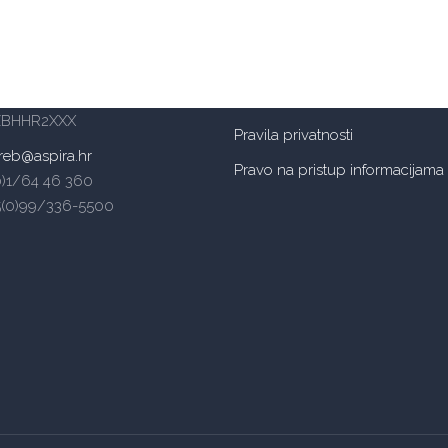
šte Aspira – Zagreb
Mogućnosti plaćanja
a 62a, 10000 Zagreb
– ulaz s južne strane)
OIB: 14885934105
reb: HR6624840081502004197
BANKA: Raiffeisenbank Austria d
ZBHHR2XXX
Pravila privatnosti
reb@aspira.hr
Pravo na pristup informacijama
(0)1/64 46 360
5(0)99/336-5500