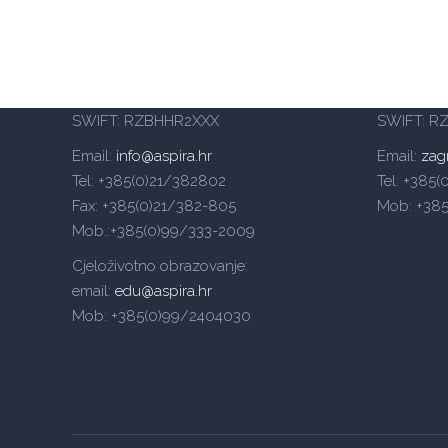
Veleučilište Aspira – Split
Veleučili
Mike Tripala 6, 21000 Split
Heinzelov
Domovinskog rata 65, 21000 Split
(Emporion 
IBAN Split: HR4024840081104992880
IBAN Zag
SWIFT: RZBHHR2XXX
SWIFT: R
Email:
info@aspira.hr
Email:
zag
Tel: +385(0)21/382802
Tel: +385
Fax: +385(0)21/382-805
Mob: +38
Mob.:+385(0)99/333-2009
Cjeloživotno obrazovanje:
email:
edu@aspira.hr
Mob: +385(0)99/2404030