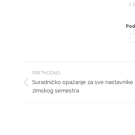
1. 
Podi
POST
PRETHODNO
NAVIGATION
Suradničko opažanje za sve nastavnike
Previous
zimskog semestra
post: