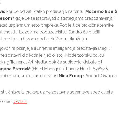
a!
vić
koji će održati kratko predavanje na temu:
Možemo li se (i
tresom?
gdje će se raspravljati o strategijama prepoznavanja i
etač uspjeha umjesto prepreke. Podijelit će praktične tehnike
ivnosti u izazovima poduzetništva. Sandro će pružiti
ost na stres u brzom poduzetničkom okruženju.
or na pitanje je li umjetna inteligencija predstavlja uteg ili
r neizostavni dio kada je riječ o istoj. Moderatorsku palicu
ing Trainer at Art Media), dok će sudiocnici debate biti
agana Eterović
(Hotel Manager at Luxury Hotel
Jupiter
&
rhitekturu, urbanizam i dizajn) i
Nina Erceg
(Product Owner at
ručnjake iz prakse, uz neizostavne adventske specijalitete.
 pronaći
OVDJE
.