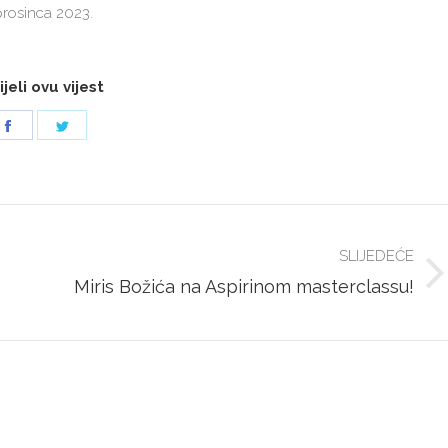
prosinca 2023.
jeli ovu vijest
Share
Share
on
on
Facebook
Twitter
SLIJEDEĆE
Next
Miris Božića na Aspirinom masterclassu!
post: