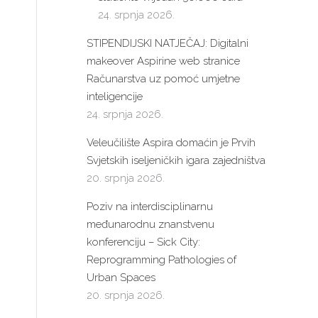
24. srpnja 2026.
STIPENDIJSKI NATJEČAJ: Digitalni
makeover Aspirine web stranice
Računarstva uz pomoć umjetne
inteligencije
24. srpnja 2026.
Veleučilište Aspira domaćin je Prvih
Svjetskih iseljeničkih igara zajedništva
20. srpnja 2026.
Poziv na interdisciplinarnu
međunarodnu znanstvenu
konferenciju – Sick City:
Reprogramming Pathologies of
Urban Spaces
20. srpnja 2026.