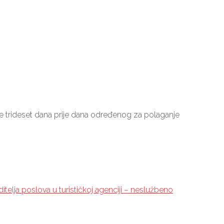
je trideset dana prije dana određenog za polaganje
ditelja poslova u turističkoj agenciji – neslužbeno