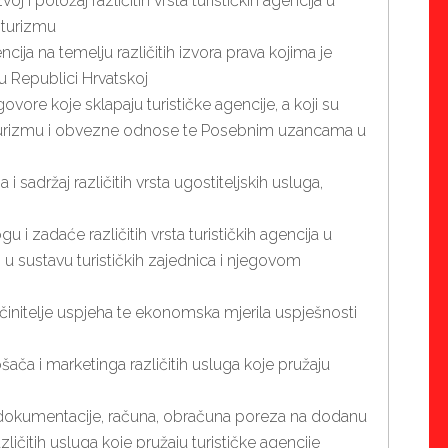
j i položaj različitih vrsta turističkih agencija u
 turizmu
ncija na temelju različitih izvora prava kojima je
 u Republici Hrvatskoj
vore koje sklapaju turističke agencije, a koji su
 turizmu i obvezne odnose te Posebnim uzancama u
i sadržaj različitih vrsta ugostiteljskih usluga,
gu i zadaće različitih vrsta turističkih agencija u
 sustavu turističkih zajednica i njegovom
ke činitelje uspjeha te ekonomska mjerila uspješnosti
ača i marketinga različitih usluga koje pružaju
 dokumentacije, računa, obračuna poreza na dodanu
ličitih usluga koje pružaju turističke agencije