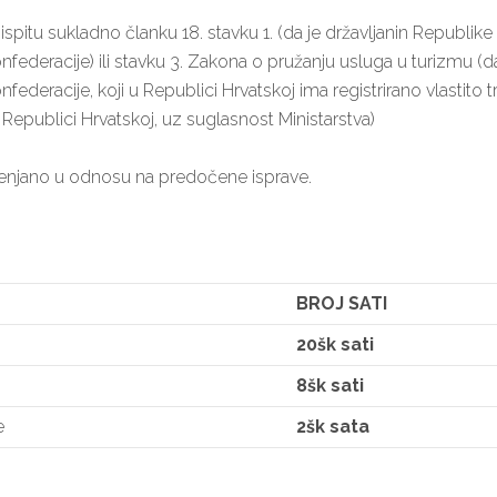
spitu sukladno članku 18. stavku 1. (da je državljanin Republike 
eracije) ili stavku 3. Zakona o pružanju usluga u turizmu (da j
eracije, koji u Republici Hrvatskoj ima registrirano vlastito t
u Republici Hrvatskoj, uz suglasnost Ministarstva)
enjano u odnosu na predočene isprave.
BROJ SATI
20šk sati
8šk sati
e
2šk sata