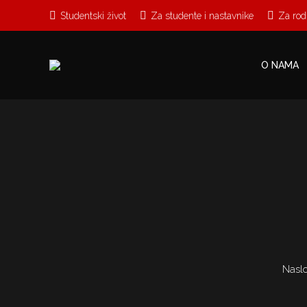
Studentski život
Za studente i nastavnike
Za rodi
O NAMA
Nasl