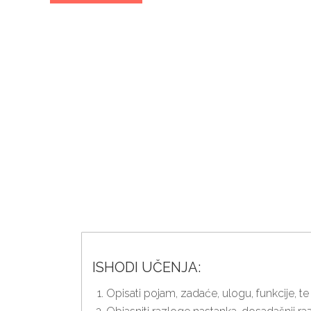
PRIPREMNI SEMINA
POSLOVA U TURIST
Želite li zakoračiti u svijet turizma s vješ
turističkoj agenciji? Naš Pripremni seminar za 
kako bi vas temeljito pripremio za ispit pri M
materijale, steći ćete samopouzdanje i znanje po
Prijavite se danas i osigurajte svoju budućnost
ISHODI UČENJA:
Opisati pojam, zadaće, ulogu, funkcije, te 