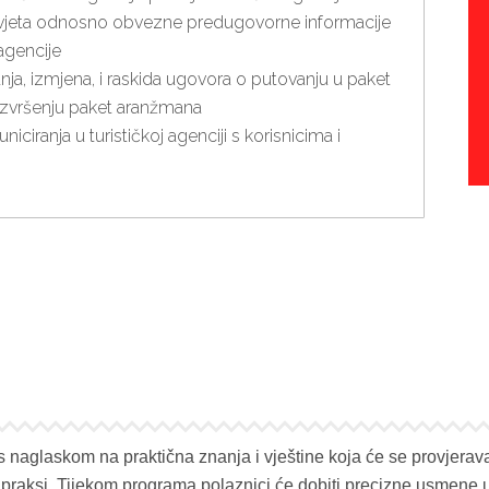
a i uvjeta odnosno obvezne predugovorne informacije
 agencije
anja, izmjena, i raskida ugovora o putovanju u paket
 izvršenju paket aranžmana
ciranja u turističkoj agenciji s korisnicima i
s naglaskom na praktična znanja i vještine koja će se provjerava
 praksi. Tijekom programa polaznici će dobiti precizne usmene 