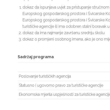
dokaz da ispunjava uvjet za pristupanje stručnom i
Europskog gospodarskog prostora i Švicarske Konfed
Europskog gospodarskog prostora i Švicarske Konfed
turističke agencije ili ima odobren stalni boravak 
dokaz da ima najmanje završenu srednju školu
dokaz o promjeni osobnog imena, ako je ono mij
Sadržaj programa
Poslovanje turističkih agencija
Statusno i ugovorno pravo za turističke agencije
Ekonomska mjerila uspješnosti za turističke agencij