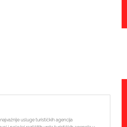
R ZA VODITELJA
IČKOJ AGENCIJI
tinama i znanjem potrebnim za vođenje poslovanja u
voditelja poslova u turističkoj agenciji osmišljen je
inistarstvu turizma. Uz stručno vodstvo i praktične
trebno za uspjeh na ispitu i daljnji razvoj karijere.
 u turizmu!
najvažnije usluge turističkih agencija