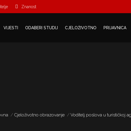
telje
Znanost
O NAMA
VIJESTI
ODABERI STUDIJ
CJELOŽIVOTNO
PR
VIJESTI
ODABERI STUDIJ
CJELOŽIVOTNO
PRIJAVNICA
ovna
Cjeloživotno obrazovanje
Voditelj poslova u turističkoj ag
Vi ste ovdje: