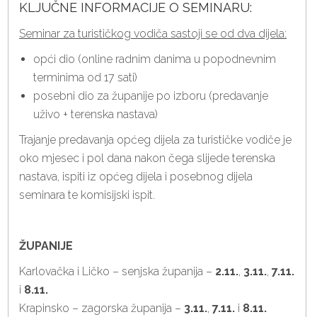
KLJUČNE INFORMACIJE O SEMINARU:
Seminar za turističkog vodiča sastoji se od dva dijela:
opći dio (online radnim danima u popodnevnim
terminima od 17 sati)
posebni dio za županije po izboru (predavanje
uživo + terenska nastava)
Trajanje predavanja općeg dijela za turističke vodiče je
oko mjesec i pol dana nakon čega slijede terenska
nastava, ispiti iz općeg dijela i posebnog dijela
seminara te komisijski ispit.
ŽUPANIJE
Karlovačka i Ličko – senjska županija –
2.11.
,
3.11.
,
7.11.
i
8.11.
Krapinsko – zagorska županija –
3.11.
,
7.11.
i
8.11.