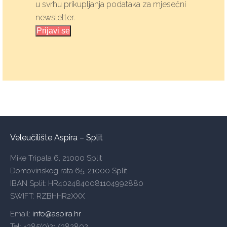
u svrhu prikupljanja podataka za mjesečni
newsletter.
Prijavi se
Veleučilište Aspira – Split
Mike Tripala 6, 21000 Split
Domovinskog rata 65, 21000 Split
IBAN Split: HR4024840081104992880
SWIFT: RZBHHR2XXX
Email:
info@aspira.hr
Tel: +385(0)21/382802