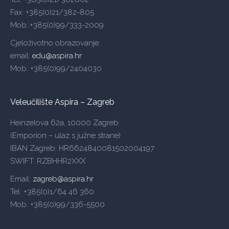
Fax: +385(0)21/382-805
Mob.:+385(0)99/333-2009
Cjeloživotno obrazovanje:
email:
edu@aspira.hr
Mob: +385(0)99/2404030
Veleučilište Aspira – Zagreb
Heinzelova 62a, 10000 Zagreb
(Emporion – ulaz s južne strane)
IBAN Zagreb: HR6624840081502004197
SWIFT: RZBHHR2XXX
Email:
zagreb@aspira.hr
Tel: +385(0)1/64 46 360
Mob: +385(0)99/336-5500